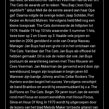
The Cats de awards uit te reiken. “Nou Bap ( lees Opa)
asjeblieft “ aldus Mell die de eerste award aan haar Opa
gaf. Daarna volgde de overige leden Jaap Schilder, Piet
Keizer en Arnold Mühren. Vervolgens hield Mell nog een
kleine toespraak. The Cats domineerde de hitlijsten tot
1974. Haalde 19 top 10 hits waaronder 5 nummer 1 hits,
twee keer op 2 en 5 keer op 3. Haalde vele prijzen en
werden in 2006 geridderd in orde van Oranje Nassau.
Manager Jan Buys had een grote rol in het ontstaan van
The Cats. Vandaar dat The Cats Jan Buys als officieel lid
hebben gemaakt. Dit is ook de reden dat ook Jan Buys
postuum de award kreeg samen met Theo Klouwer en
Cees Veerman. Jan Akkerman die geroemd word door zijn
wereldsound, begon zijn loopbaan in begin jaren 60.
Wanneer zijn bandje Johnny and his Cellar Rockers The
Hunters worden begint het succes. Vervolgens verschijnt
de band Brainbox en wordt hij sessiemuzikant bij o.a. The
Buffoons en The Cats. Begin 70r jaren tourt Jan de wereld
rond met Focus en scoort wereldhits met Hocus Pocus,
Silvia en Hous Of King. In 1973 wordt hij uitgeroepen door
de lezers van het blad Melody Maker tot beste gitarist van