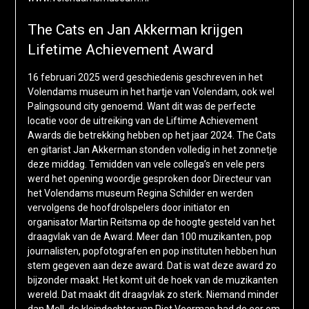
The Cats en Jan Akkerman krijgen
Lifetime Achievement Award
16 februari 2025 werd geschiedenis geschreven in het
Volendams museum in het hartje van Volendam, ook wel
Palingsound city genoemd. Want dit was de perfecte
locatie voor de uitreiking van de Liftime Achievement
Awards die betrekking hebben op het jaar 2024. The Cats
en gitarist Jan Akkerman stonden volledig in het zonnetje
deze middag. Temidden van vele collega’s en vele pers
werd het opening woordje gesproken door Directeur van
het Volendams museum Regina Schilder en werden
vervolgens de hoofdrolspelers door initiator en
organisator Martin Reitsma op de hoogte gesteld van het
draagvlak van de Award. Meer dan 100 muzikanten, pop
journalisten, popfotografen en pop instituten hebben hun
stem gegeven aan deze award. Dat is wat deze award zo
bijzonder maakt. Het komt uit de hoek van de muzikanten
wereld. Dat maakt dit draagvlak zo sterk. Niemand minder
dan Mell, de kleindochter van Piet Veerman had de eer om