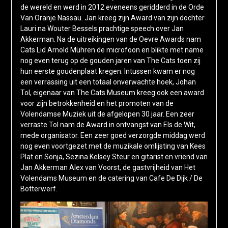
de wereld en werd in 2012 eveneens geridderd in de Orde
Van Oranje Nassau. Jan kreeg zijn Award van zijn dochter
Lauri na Wouter Bessels prachtige speech over Jan
Akkerman. Na de uitreikingen van de Oevre Awards nam
Cats Lid Arnold Mühren de microfoon en blikte met name
nog even terug op de gouden jaren van The Cats toen zij
hun eerste goudenplaat kregen. Intussen kwam er nog
een verrassing uit een totaal onverwachte hoek, Johan
Tol, eigenaar van The Cats Museum kreeg ook een award
voor zijn betrokkenheid en het promoten van de
Volendamse Muziek uit de afgelopen 30 jaar. Een zeer
verraste Tol nam de Award in ontvangst van Els de Wit,
mede organisator. Een zeer goed verzorgde middag werd
nog even voortgezet met de muzikale omlijsting van Kees
Plat en Sonja, Sezina Kelsey Steur en gitarist en vriend van
Jan Akkerman Alex van Voorst, de gastvrijheid van Het
Volendams Museum en de catering van Cafe De Dijk / De
Botterwerf.