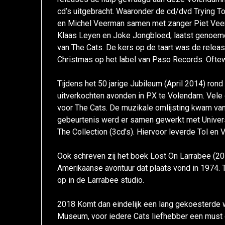
cd’s uitgebracht. Waaronder de cd/dvd Trying T
en Michel Veerman samen met zanger Piet Veer
Klaas Leyen en Joke Jongbloed, laatst genoem
van The Cats. De kers op de taart was de releas
Christmas op het label van Paso Records. Oftew
Tijdens het 50 jarige Jubileum (April 2014) ro
uitverkochten avonden in PX te Volendam. Vele
voor The Cats. De muzikale omlijsting kwam va
gebeurtenis werd er samen gewerkt met Univers
The Collection (3cd’s). Hiervoor leverde Tol en
Ook schreven zij het boek Lost On Larrabee (20
Amerikaanse avontuur dat plaats vond in 1974.
op in de Larrabee studio.
2018 Komt dan eindelijk een lang gekoesterde 
Museum, voor iedere Cats liefhebber een must o