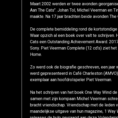
Maart 2002 werden er twee avonden georganiseer
Aan The Cats’’. Johan Tol, Michel Veerman en Ti
maakte. Na 17 jaar brachten beide avonden The
De complete bemiddeling rond de kortstondige 
Waar opzich al een boek over valt te schrijven.
Cats een Outstanding Achievement Award. 201
Sony. Piet Veerman Complete (12 cd’s) ziet het l
Home.
Zo werd ook de biografie geschreven, een jaar
werd gepresenteerd in Café Charleston (AMVO)
exemplaar aan hoofdrolspeler Piet Veerman.
Na het schrijven van het boek One Way Wind de 
samen met zijn kompaan Michel Veerman schreef
bracht vriendschap. Vriendschap met de leden va
maandelijkse uitgave van hun magazine, 1 Way 
releases de hulp gevraagd aan deze Volendamm