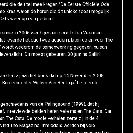
d die de titel mee kregen ‘’De Eerste Officiële Ode
mo Kras waren de heren die dit unieke feest mogelijk
 Cats weer op één podium.
reunie in 2006 werd gedaan door Tol en Veerman.
 Het leverde het duo twee gouden platen op en voor The
7 wordt wederom de samenwerking gegeven, nu aan
evenslicht. Dit moest gebeuren, 30 jaar na Sailin’
 werkten zij aan het boek dat op 14 November 2008
. Burgemeester Willem Van Beek gaf het eerste
geschiedenis van de Palingsound (1999), dat hij
, interviewde beiden heren vele malen The Cats. Dat
n The Cats. De mooie verhalen zette zij in de 4
Wind The Magazine. Inmiddels werden bij vele
ers. Er werden zelfs presentaties georganiseerd en